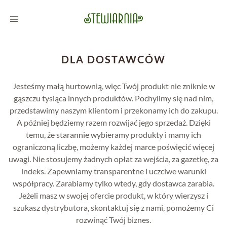
DLA DOSTAWCÓW
Jesteśmy małą hurtownią, więc Twój produkt nie zniknie w
gąszczu tysiąca innych produktów. Pochylimy się nad nim,
przedstawimy naszym klientom i przekonamy ich do zakupu.
A później będziemy razem rozwijać jego sprzedaż. Dzięki
temu, że starannie wybieramy produkty i mamy ich
ograniczoną liczbę, możemy każdej marce poświęcić więcej
uwagi. Nie stosujemy żadnych opłat za wejścia, za gazetkę, za
indeks. Zapewniamy transparentne i uczciwe warunki
współpracy. Zarabiamy tylko wtedy, gdy dostawca zarabia.
Jeżeli masz w swojej ofercie produkt, w który wierzysz i
szukasz dystrybutora, skontaktuj się z nami, pomożemy Ci
rozwinąć Twój biznes.