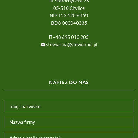
ul. Starochylicka 26
05-510 Chylice
NIP 123 128 63 91
BDO 000040335
+48 695 010 205
stewiarnia@stewiarnia.pl
https://fiia.pl/
NAPISZ DO NAS